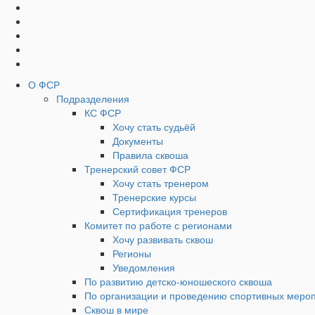
Социальные
Наверх
кнопки
Верхнее
О ФСР
Подразделения
Меню
КС ФСР
Хочу стать судьёй
Документы
Правила сквоша
Тренерский совет ФСР
Хочу стать тренером
Тренерские курсы
Сертификация тренеров
Комитет по работе с регионами
Хочу развивать сквош
Регионы
Уведомления
По развитию детско-юношеского сквоша
По организации и проведению спортивных меро
Сквош в мире