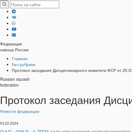
Федерация
сквоша России
Хлебные
Главная
Без рубрики
крошки
Протокол заседания Дисциплинарного комитета ФСР от 25.0
Russian squash
federation
Протокол заседания Дисци
Новости федерации
03.22.2024
ОАО «РЖД» ​в 2024 году продолжит сотрудничество