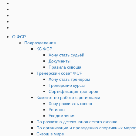
Социальные
Наверх
кнопки
Верхнее
О ФСР
Подразделения
Меню
КС ФСР
Хочу стать судьёй
Документы
Правила сквоша
Тренерский совет ФСР
Хочу стать тренером
Тренерские курсы
Сертификация тренеров
Комитет по работе с регионами
Хочу развивать сквош
Регионы
Уведомления
По развитию детско-юношеского сквоша
По организации и проведению спортивных меро
Сквош в мире