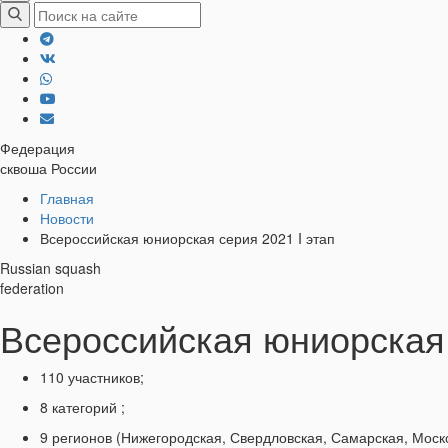
Федерация
сквоша России
Хлебные
Главная
Новости
крошки
Всероссийская юниорская серия 2021 I этап
Russian squash
federation
Всероссийская юниорская 
110 участников;
8 категорий ;
9 регионов (Нижегородская, Свердловская, Самарская, Моско