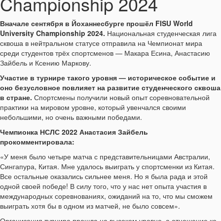
Championship 2024
Вначале сентября в Йоханнесбурге прошёл FISU World
University Championship 2024.
Национальная студенческая лига
сквоша в нейтральном статусе отправила на Чемпионат мира
среди студентов трёх спортсменов — Макара Есина, Анастасию
Зайбель и Ксению Маркову.
Участие в турнире такого уровня — историческое событие и
оно безусловное повлияет на развитие студенческого сквоша
в стране.
Спортсмены получили новый опыт соревновательной
практики на мировом уровне, который увенчался своими
небольшими, но очень важными победами.
Чемпионка НСЛС 2022 Анастасия Зайбель
прокомментировала:
«У меня было четыре матча с представительницами Австралии,
Сингапура, Китая. Мне удалось выиграть у спортсменки из Китая.
Все остальные оказались сильнее меня. Но я была рада и этой
одной своей победе! В силу того, что у нас нет опыта участия в
международных соревнованиях, ожиданий на то, что мы сможем
выиграть хотя бы в одном из матчей, не было совсем».
Организация турнира прошла на высоком уровне, а отношение ко