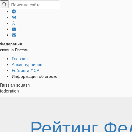
Федерация
сквоша России
Хлебные
Главная
Архив турниров
крошки
Рейтинги ФСР
Информация об игроке
Russian squash
federation
Рейтинг Фе