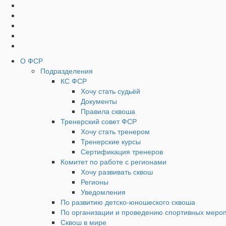
Социальные
Наверх
кнопки
Верхнее
О ФСР
Подразделения
Меню
КС ФСР
Хочу стать судьёй
Документы
Правила сквоша
Тренерский совет ФСР
Хочу стать тренером
Тренерские курсы
Сертификация тренеров
Комитет по работе с регионами
Хочу развивать сквош
Регионы
Уведомления
По развитию детско-юношеского сквоша
По организации и проведению спортивных меро
Сквош в мире