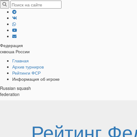
Федерация
сквоша России
Хлебные
Главная
Архив турниров
крошки
Рейтинги ФСР
Информация об игроке
Russian squash
federation
Рейтинг Фе