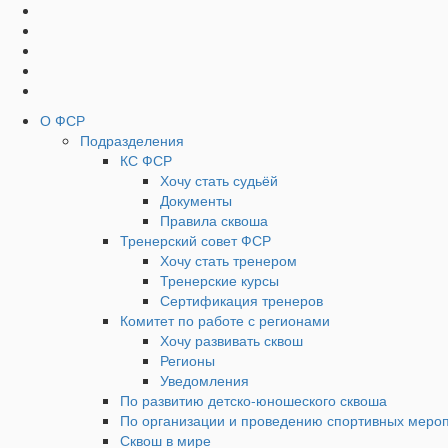
Социальные
Наверх
кнопки
Верхнее
О ФСР
Подразделения
Меню
КС ФСР
Хочу стать судьёй
Документы
Правила сквоша
Тренерский совет ФСР
Хочу стать тренером
Тренерские курсы
Сертификация тренеров
Комитет по работе с регионами
Хочу развивать сквош
Регионы
Уведомления
По развитию детско-юношеского сквоша
По организации и проведению спортивных меро
Сквош в мире