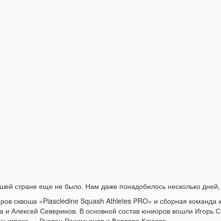
ашей стране еще не было. Нам даже понадобилось несколько дней, 
ов сквоша «Piascledine Squash Athletes PRO» и сборная команда 
а и Алексей Северинов. В основной состав юниоров вошли Игорь 
ых игрока — Руслан Рахимьянов и Варвара Клюева.