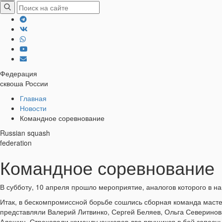
Федерация
сквоша России
Хлебные
Главная
Новости
крошки
Командное соревнование
Russian squash
federation
Командное соревнование
В субботу, 10 апреля прошло мероприятие, аналогов которого в н
Итак, в бескомпромиссной борьбе сошлись сборная команда мастер
представляли Валерий Литвинко, Сергей Беляев, Ольга Северинов
Алешин. Страховали команду юниоров два рвущихся в бой запасн