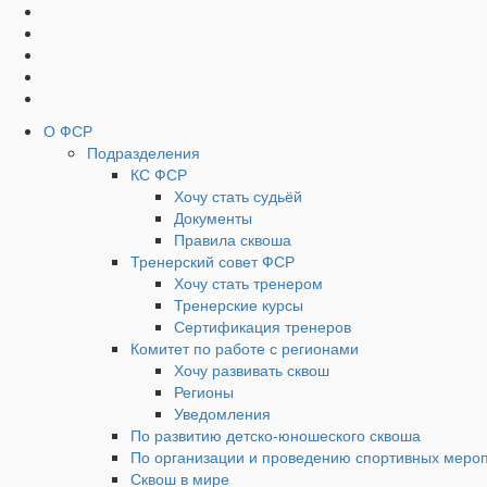
Социальные
Наверх
кнопки
Верхнее
О ФСР
Подразделения
Меню
КС ФСР
Хочу стать судьёй
Документы
Правила сквоша
Тренерский совет ФСР
Хочу стать тренером
Тренерские курсы
Сертификация тренеров
Комитет по работе с регионами
Хочу развивать сквош
Регионы
Уведомления
По развитию детско-юношеского сквоша
По организации и проведению спортивных меро
Сквош в мире